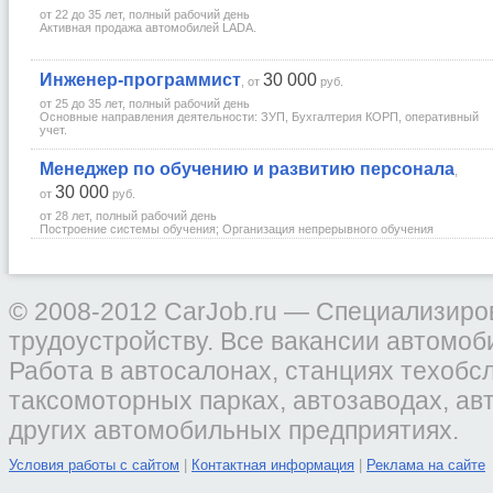
от 22 до 35 лет
,
полный рабочий день
Активная продажа автомобилей LADA.
Инженер-программист
30 000
, от
руб.
от 25 до 35 лет
,
полный рабочий день
Основные направления деятельности: ЗУП, Бухгалтерия КОРП, оперативный
учет.
Менеджер по обучению и развитию персонала
,
30 000
от
руб.
от 28 лет
,
полный рабочий день
Построение системы обучения; Организация непрерывного обучения
Проведение тренингов, посттренинговое сопровождение; Организация
аттестации, тестирования, мониторинга...
© 2008-2012 CarJob.ru — Специализиро
трудоустройству. Все вакансии автомоб
Работа в автосалонах, станциях техобс
таксомоторных парках, автозаводах, ав
других автомобильных предприятиях.
Условия работы с сайтом
|
Контактная информация
|
Реклама на сайте