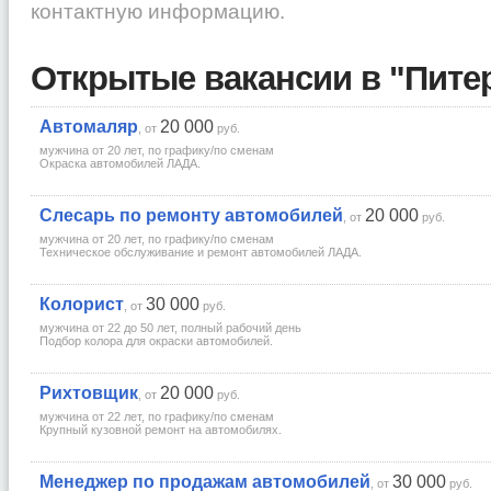
контактную информацию.
Открытые вакансии в "Пите
Автомаляр
20 000
, от
руб.
мужчина от 20 лет
,
по графику/по сменам
Окраска автомобилей ЛАДА.
Слесарь по ремонту автомобилей
20 000
, от
руб.
мужчина от 20 лет
,
по графику/по сменам
Техническое обслуживание и ремонт автомобилей ЛАДА.
Колорист
30 000
, от
руб.
мужчина от 22 до 50 лет
,
полный рабочий день
Подбор колора для окраски автомобилей.
Рихтовщик
20 000
, от
руб.
мужчина от 22 лет
,
по графику/по сменам
Крупный кузовной ремонт на автомобилях.
Менеджер по продажам автомобилей
30 000
, от
руб.