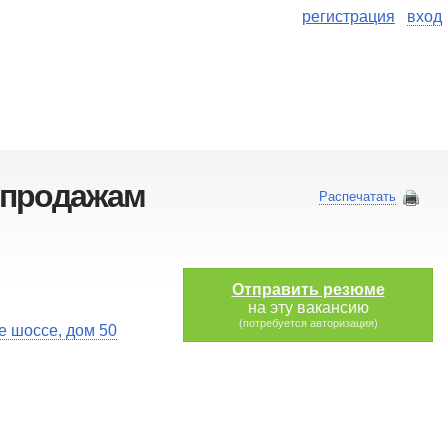
регистрация
вход
 продажам
Распечатать
Отправить резюме
на эту вакансию
(потребуется авторизация)
е шоссе, дом 50