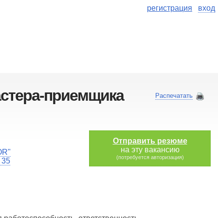
регистрация
вход
астера-приемщика
Распечатать
Отправить резюме
на эту вакансию
OR"
(потребуется авторизация)
 35